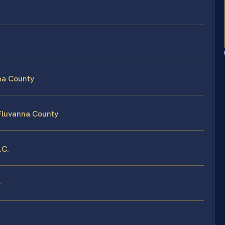
na County
 Fluvanna County
.C.
y