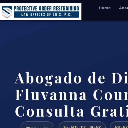
Home
Abou
Abogado de Di
Fluvanna Coun
Consulta Grat
1997
VA · MD · DC · NJ · NY
EN · ES
Founded