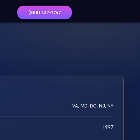
(888) 437-7747
VA, MD, DC, NJ, NY
1997