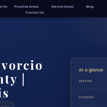
t Us
Practice Areas
Service Areas
Blog
Contact Us
vorcio
At a glance
ty |
SERVING
is
FOUNDED
Intake