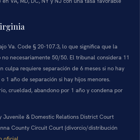
e en VA, MD, DC, NY y NJ con una tasa favorable
irginia
ajo Va. Code § 20-107.3, lo que significa que la
o no necesariamente 50/50. El tribunal considera 11
 sin culpa requiere separación de 6 meses si no hay
o 1 año de separación si hay hijos menores.
rio, crueldad, abandono por 1 año y condena por
y Juvenile & Domestic Relations District Court
nna County Circuit Court (divorcio/distribución
 oficial