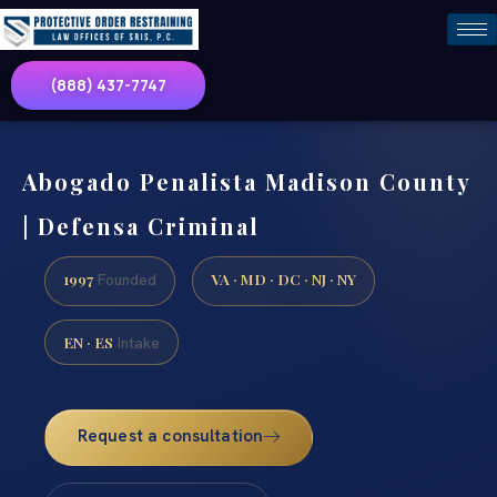
(888) 437-7747
Abogado Penalista Madison County
| Defensa Criminal
1997
VA · MD · DC · NJ · NY
Founded
EN · ES
Intake
Request a consultation