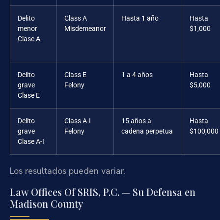
Delito
Class A
Hasta 1 año
Hasta
menor
Misdemeanor
$1,000
Clase A
Delito
Class E
1 a 4 años
Hasta
grave
Felony
$5,000
Clase E
Delito
Class A-I
15 años a
Hasta
grave
Felony
cadena perpetua
$100,000
Clase A-I
Los resultados pueden variar.
Law Offices Of SRIS, P.C. — Su Defensa en
Madison County