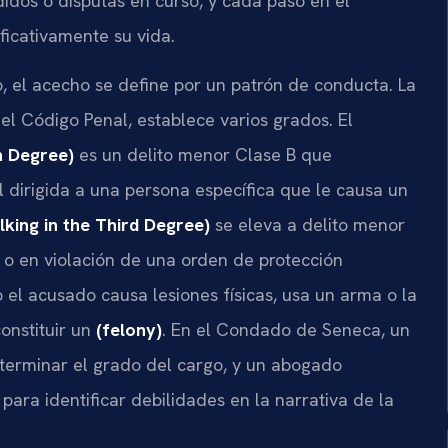
idos o disputas en curso, y cada paso en el
ificativamente su vida.
, el acecho se define por un patrón de conducta. La
del Código Penal, establece varios grados. El
h Degree)
es un delito menor Clase B que
 dirigida a una persona específica que le causa un
king in the Third Degree)
se eleva a delito menor
 o en violación de una orden de protección
el acusado causa lesiones físicas, usa un arma o la
onstituir un
(felony)
. En el Condado de Seneca, un
eterminar el grado del cargo, y un abogado
ara identificar debilidades en la narrativa de la