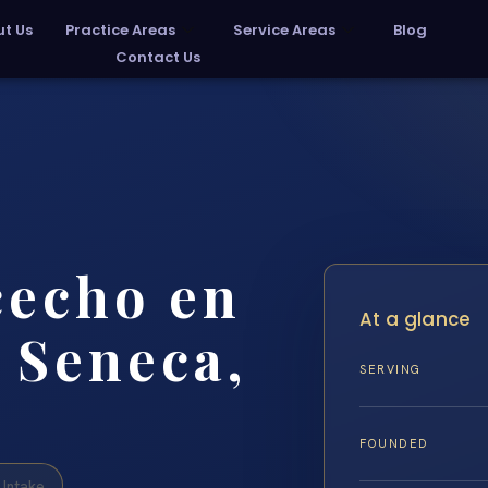
t Us
Practice Areas
Service Areas
Blog
Contact Us
cecho en
At a glance
 Seneca,
SERVING
FOUNDED
Intake