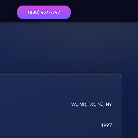
(888) 437-7747
VA, MD, DC, NJ, NY
1997