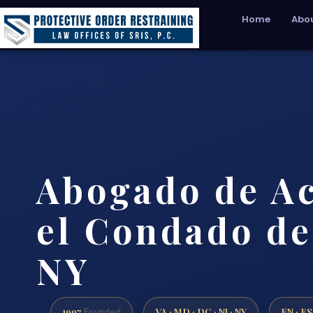
Home
Abou
Abogado de A
el Condado de
NY
1997
VA · MD · DC · NJ · NY
EN · ES
Founded