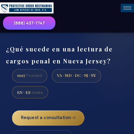
(888) 437-7747
¿Qué sucede en una lectura de
cargos penal en Nueva Jersey?
1997
VA · MD · DC · NJ · NY
Founded
EN · ES
Intake
Request a consultation