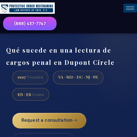
(888) 437-7747
Qué sucede en una lectura de
cargos penal en Dupont Circle
1997
VA · MD · DC · NJ · NY
Founded
EN · ES
Intake
Request a consultation