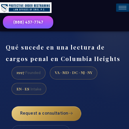
(888) 437-7747
Qué sucede en una lectura de
cargos penal en Columbia Heights
1997
VA · MD · DC · NJ · NY
Founded
EN · ES
Intake
Request a consultation