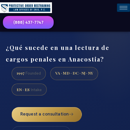
(888) 437-7747
¿Qué sucede en una lectura de
cargos penales en Anacostia?
1997
VA · MD · DC · NJ · NY
Founded
EN · ES
Intake
Request a consultation