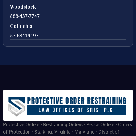
Woodstock
888-437-7747
Colombia
57 63419197
Protective Orders · Restraining Orders · Peace Orders · Orders
of Protection · Stalking. Virginia · Maryland · District of