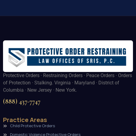
Protective Orders · Restraining Orders · Peace Orders · Orders
of Protection · Stalking. Virginia · Maryland · District of
Columbia · New Jersey · New York.
(888) 437-7747
Practice Areas
Child Protective Orders
Domestic Violence Protective Orders