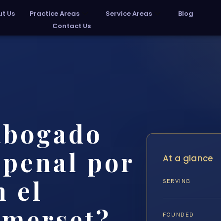
t Us
Practice Areas
Service Areas
Blog
Contact Us
abogado
 penal por
At a glance
n el
SERVING
omerset?
FOUNDED