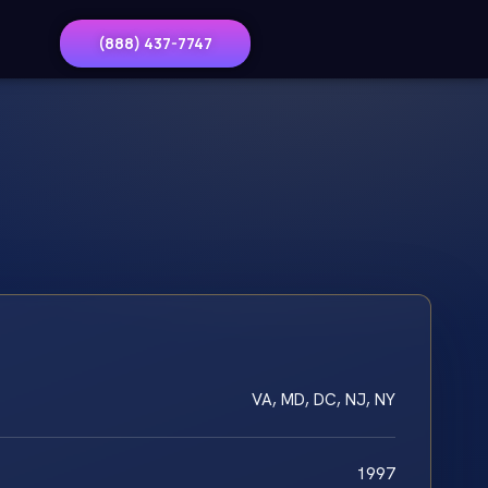
(888) 437-7747
VA, MD, DC, NJ, NY
1997