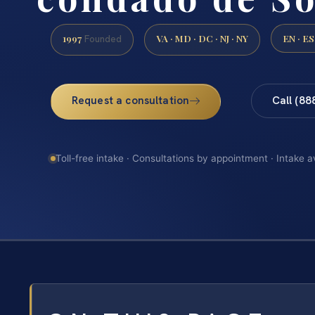
1997
VA · MD · DC · NJ · NY
EN · ES
Founded
Request a consultation
Call (88
Toll-free intake · Consultations by appointment · Intake a