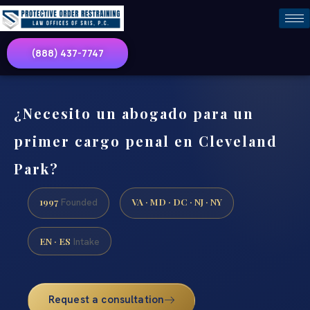
(888) 437-7747
¿Necesito un abogado para un
primer cargo penal en Cleveland
Park?
1997
VA · MD · DC · NJ · NY
Founded
EN · ES
Intake
Request a consultation