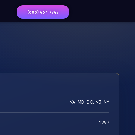
(888) 437-7747
VA, MD, DC, NJ, NY
1997