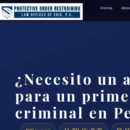
Home
Abou
¿Necesito un 
para un prime
criminal en P
1997
VA · MD · DC · NJ · NY
EN · ES
Founded