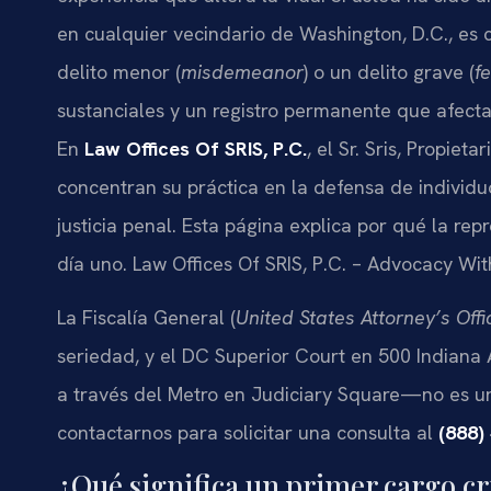
en cualquier vecindario de Washington, D.C., e
delito menor (
misdemeanor
) o un delito grave (
f
sustanciales y un registro permanente que afecta 
En
Law Offices Of SRIS, P.C.
, el Sr. Sris, Propie
concentran su práctica en la defensa de individu
justicia penal. Esta página explica por qué la rep
día uno. Law Offices Of SRIS, P.C. – Advocacy Wit
La Fiscalía General (
United States Attorney’s Offi
seriedad, y el DC Superior Court en 500 Indian
a través del Metro en Judiciary Square—no es un
contactarnos para solicitar una consulta al
(888)
¿Qué significa un primer cargo c