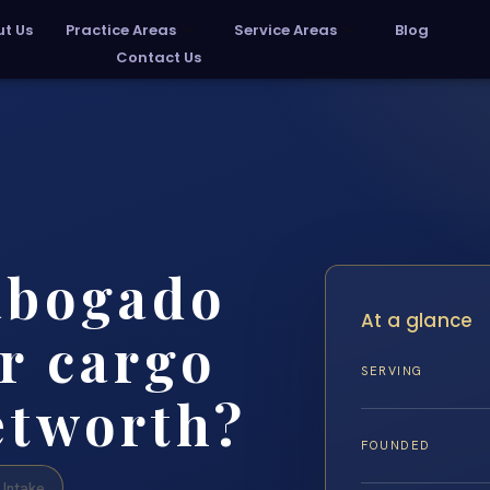
t Us
Practice Areas
Service Areas
Blog
Contact Us
abogado
At a glance
r cargo
SERVING
etworth?
FOUNDED
Intake