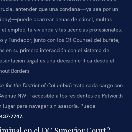
s crucial entender que una condena—ya sea por un
elony
)—puede acarrear penas de cárcel, multas
el empleo, la vivienda y las licencias profesionales.
tario y Fundador, junto con los Of Counsel del bufete,
os en su primera interacción con el sistema de
resentación legal es una decisión crítica desde el
hout Borders.
ce for the District of Columbia
) trata cada cargo con
a Avenue NW—accesible a los residentes de Petworth
 lugar para navegar sin asesoría. Puede
 437-7747
.
riminal en el DC Superior Court?