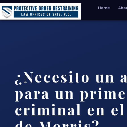
Home
Abou
¿Necesito un 
para un prime
criminal en e
de Morris?