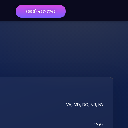
(888) 437-7747
VA, MD, DC, NJ, NY
1997