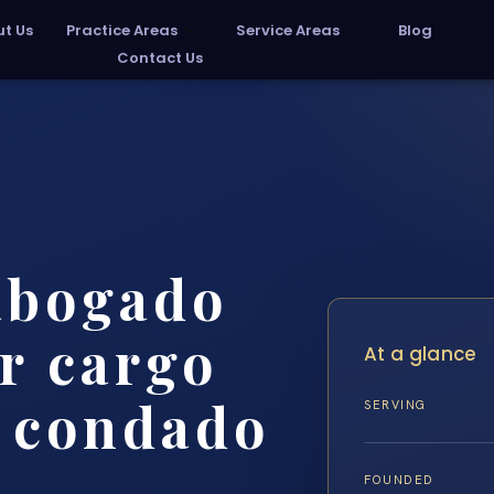
t Us
Practice Areas
Service Areas
Blog
Contact Us
abogado
r cargo
At a glance
l condado
SERVING
FOUNDED