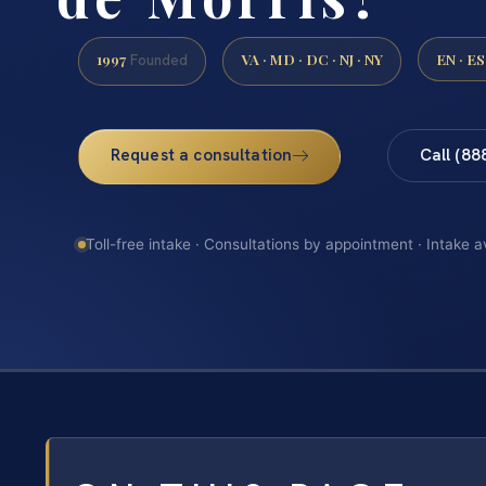
1997
VA · MD · DC · NJ · NY
EN · ES
Founded
Request a consultation
Call (88
Toll-free intake · Consultations by appointment · Intake a