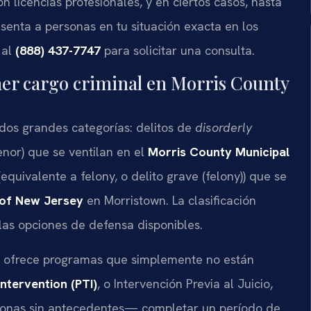
 licencias profesionales, y en ciertos casos, hasta
senta a personas en tu situación exacta en los
 al
(888) 437-7747
para solicitar una consulta.
er cargo criminal en Morris County
 dos grandes categorías: delitos de
disorderly
nor) que se ventilan en el
Morris County Municipal
equivalente a felony, o delito grave (felony)) que se
 of New Jersey
en Morristown. La clasificación
 las opciones de defensa disponibles.
y ofrece programas que simplemente no están
Intervention (PTI)
, o Intervención Previa al Juicio,
sonas sin antecedentes— completar un período de