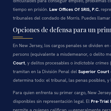
dificultades para conseguir empleo, problemas con
tiempo en prisión.
Law Offices Of SRIS, P.C.
repre
tribunales del condado de Morris. Puedes llamar
Opciones de defensa para un prim
En New Jersey, los cargos penales se dividen en
persons
(equivalente a misdemeanor, o delito me
Court
, y delitos procesables o
indictable crimes
(
tramitan en la División Penal del
Superior Court
determina todo: el tribunal, las penas posibles, y
Para quien enfrenta su primer cargo, New Jerse
disponibles sin representación legal. El
Pre-Trial 
permite a quienes califican —generalmente per