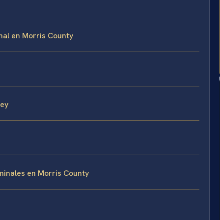
nal en Morris County
s
sey
minales en Morris County