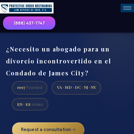
(888) 437-7747
¿Necesito un abogado para un
divorcio incontrovertido en el
Condado de James City?
1997
VA · MD · DC · NJ · NY
Founded
EN · ES
Intake
Request a consultation