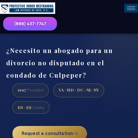
(888) 437-7747
¿Necesito un abogado para un
divorcio no disputado en el
condado de Culpeper?
1997
VA · MD · DC · NJ · NY
Founded
EN · ES
Intake
Request a consultation