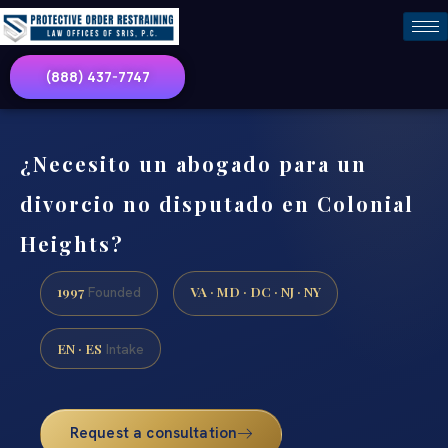
(888) 437-7747
¿Necesito un abogado para un
divorcio no disputado en Colonial
Heights?
1997
VA · MD · DC · NJ · NY
Founded
EN · ES
Intake
Request a consultation