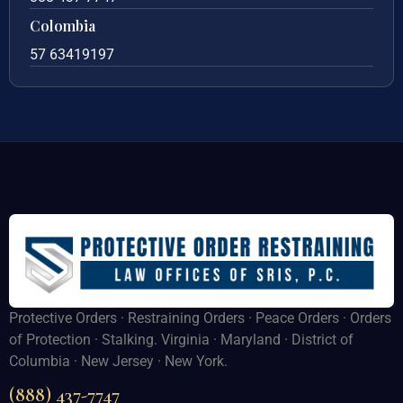
Colombia
57 63419197
Protective Orders · Restraining Orders · Peace Orders · Orders
of Protection · Stalking. Virginia · Maryland · District of
Columbia · New Jersey · New York.
(888) 437-7747