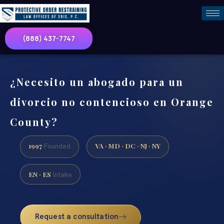
(888) 437-7747
¿Necesito un abogado para un
divorcio no contencioso en Orange
County?
1997
VA · MD · DC · NJ · NY
Founded
EN · ES
Intake
Request a consultation