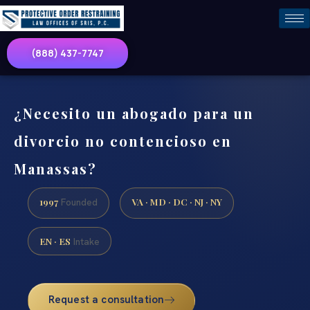
(888) 437-7747
¿Necesito un abogado para un
divorcio no contencioso en
Manassas?
1997
VA · MD · DC · NJ · NY
Founded
EN · ES
Intake
Request a consultation