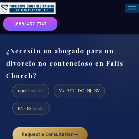
(888) 437-7747
¿Necesito un abogado para un
divorcio no contencioso en Falls
Church?
1997
VA · MD · DC · NJ · NY
Founded
EN · ES
Intake
Request a consultation