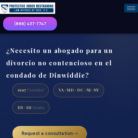
(888) 437-7747
¿Necesito un abogado para un
divorcio no contencioso en el
condado de Dinwiddie?
1997
VA · MD · DC · NJ · NY
Founded
EN · ES
Intake
Request a consultation