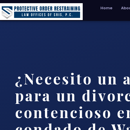
Home
Abou
¿Necesito un 
para un divor
contencioso e
condado de W