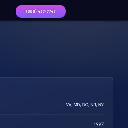
(888) 437-7747
VA, MD, DC, NJ, NY
1997