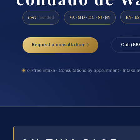
1997
VA · MD · DC · NJ · NY
EN · ES
Founded
Request a consultation
Call (88
Toll-free intake · Consultations by appointment · Intake a