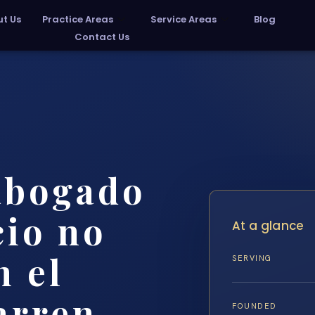
t Us
Practice Areas
Service Areas
Blog
Contact Us
abogado
cio no
At a glance
n el
SERVING
arren
FOUNDED