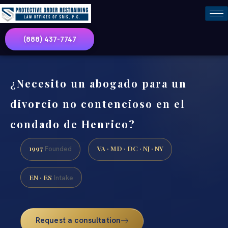
(888) 437-7747
¿Necesito un abogado para un
divorcio no contencioso en el
condado de Henrico?
1997
VA · MD · DC · NJ · NY
Founded
EN · ES
Intake
Request a consultation