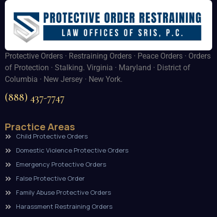
Protective Orders · Restraining Orders · Peace Orders · Orders
of Protection · Stalking. Virginia · Maryland · District of
Columbia · New Jersey · New York.
(888) 437-7747
Practice Areas
Child Protective Orders
Domestic Violence Protective Orders
Emergency Protective Orders
False Protective Order
Family Abuse Protective Orders
Harassment Restraining Orders