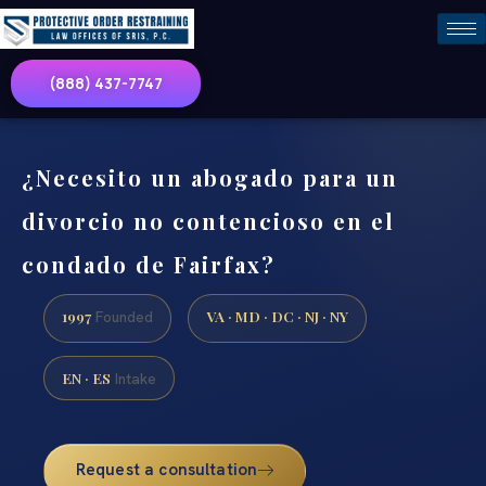
(888) 437-7747
¿Necesito un abogado para un
divorcio no contencioso en el
condado de Fairfax?
1997
VA · MD · DC · NJ · NY
Founded
EN · ES
Intake
Request a consultation