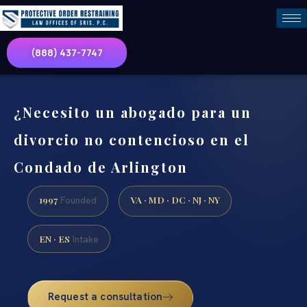
(888) 437-7747
¿Necesito un abogado para un
divorcio no contencioso en el
Condado de Arlington
1997
VA · MD · DC · NJ · NY
Founded
EN · ES
Intake
Request a consultation