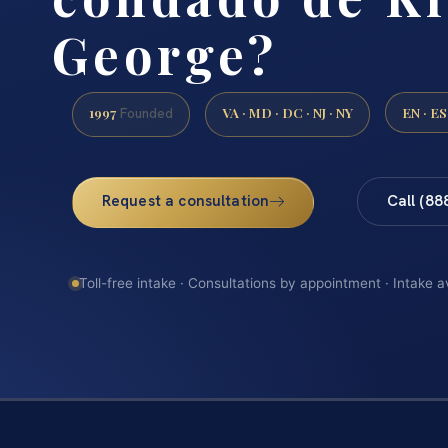
George?
1997
VA · MD · DC · NJ · NY
EN · ES
Founded
Request a consultation
Call (88
Toll-free intake · Consultations by appointment · Intake a