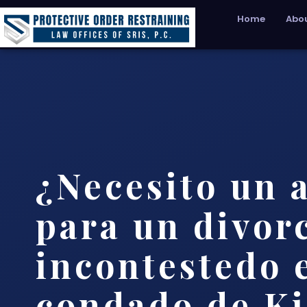
Home
Abou
¿Necesito un 
para un divor
incontestedo 
condado de K