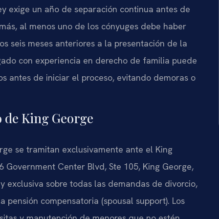
y exige un año de separación continua antes de
demás, al menos uno de los cónyuges debe haber
los seis meses anteriores a la presentación de la
ado con experiencia en derecho de familia puede
os antes de iniciar el proceso, evitando demoras o
do de King George
rge se tramitan exclusivamente ante el King
6 Government Center Blvd, Ste 105, King George,
al y exclusiva sobre todas las demandas de divorcio,
 la pensión compensatoria (spousal support). Los
isitas y manutención de menores que no estén