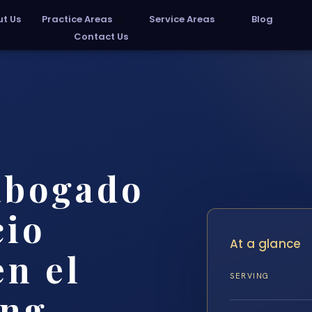
t Us
Practice Areas
Service Areas
Blog
Contact Us
abogado
cio
At a glance
en el
SERVING
ing