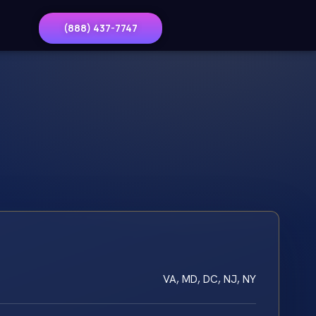
(888) 437-7747
VA, MD, DC, NJ, NY