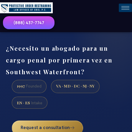
(888) 437-7747
¿Necesito un abogado para un
cargo penal por primera vez en
Southwest Waterfront?
1997
VA · MD · DC · NJ · NY
Founded
EN · ES
Intake
Request a consultation