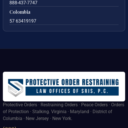
888-437-7747
Colombia
57 63419197
Protective Orders · Restraining Orders · Peace Orders · Orders
of Protection · Stalking. Virginia · Maryland · District of
Columbia · New Jersey · New York.