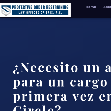
Home
Abou
¿Necesito un 
para un cargo
primera vez e
Circle?