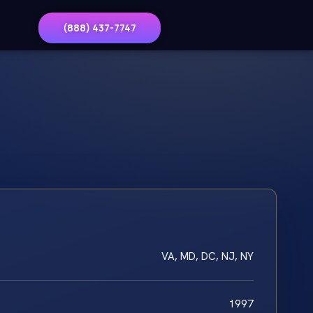
(888) 437-7747
VA, MD, DC, NJ, NY
1997