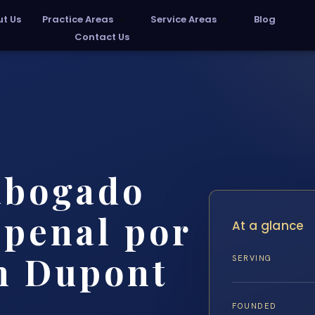
t Us
Practice Areas
Service Areas
Blog
Contact Us
abogado
 penal por
At a glance
n Dupont
SERVING
FOUNDED