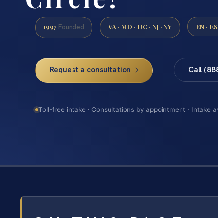
1997
VA · MD · DC · NJ · NY
EN · ES
Founded
Request a consultation
Call (88
Toll-free intake · Consultations by appointment · Intake a