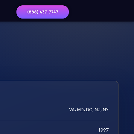
(888) 437-7747
VA, MD, DC, NJ, NY
1997