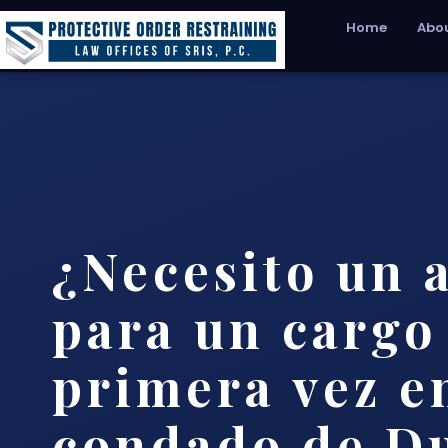
Home
Abou
¿Necesito un 
para un cargo
primera vez e
condado de D