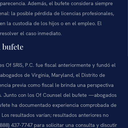
parecencia. Además, el bufete considera siempre
al: la posible pérdida de licencias profesionales,
en la custodia de los hijos o en el empleo. El
 resolver el caso inmediato.
l bufete
es Of SRIS, P.C. fue fiscal anteriormente y fundó el
abogados de Virginia, Maryland, el Distrito de
ncia previa como fiscal le brinda una perspectiva
os. Junto con los Of Counsel del bufete —abogados
 bufete ha documentado experiencia comprobada de
 Los resultados varían; resultados anteriores no
888) 437-7747 para solicitar una consulta y discutir