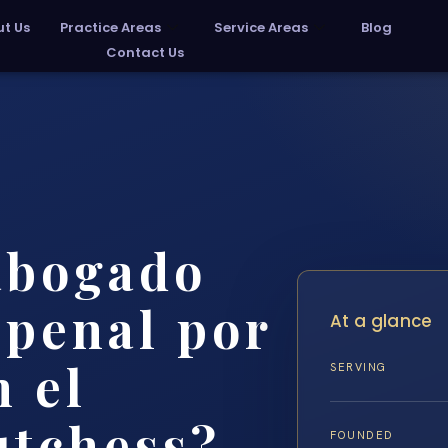
t Us
Practice Areas
Service Areas
Blog
Contact Us
abogado
 penal por
At a glance
n el
SERVING
utchess?
FOUNDED