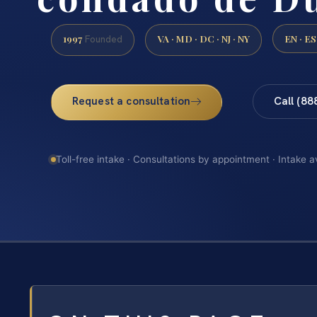
1997
VA · MD · DC · NJ · NY
EN · ES
Founded
Request a consultation
Call (88
Toll-free intake · Consultations by appointment · Intake a