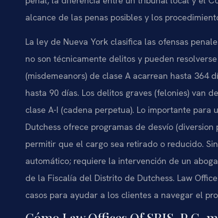
penal, la diferencia entre un tribunal local y el
alcance de las penas posibles y los procedimiento
La ley de Nueva York clasifica las ofensas penales
no son técnicamente delitos y pueden resolverse
(misdemeanors) de clase A acarrean hasta 364 dí
hasta 90 días. Los delitos graves (felonies) van d
clase A-I (cadena perpetua). Lo importante para
Dutchess ofrece programas de desvío (diversion 
permitir que el cargo sea retirado o reducido. S
automático; requiere la intervención de un abogad
de la Fiscalía del Distrito de Dutchess. Law Office
casos para ayudar a los clientes a navegar el pr
Cómo Law Offices Of SRIS, P.C. m