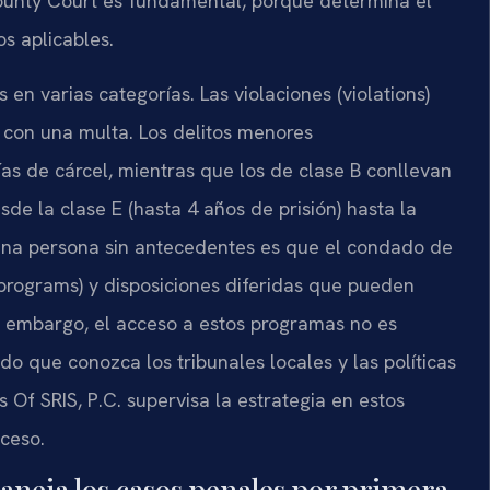
 County Court es fundamental, porque determina el
s aplicables.
 en varias categorías. Las violaciones (violations)
 con una multa. Los delitos menores
as de cárcel, mientras que los de clase B conllevan
esde la clase E (hasta 4 años de prisión) hasta la
 una persona sin antecedentes es que el condado de
programs) y disposiciones diferidas que pueden
in embargo, el acceso a estos programas no es
o que conozca los tribunales locales y las políticas
s Of SRIS, P.C. supervisa la estrategia en estos
oceso.
aneja los casos penales por primera