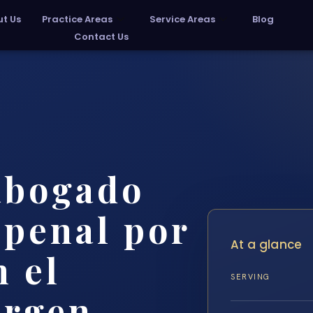
t Us
Practice Areas
Service Areas
Blog
Contact Us
abogado
 penal por
At a glance
n el
SERVING
rgen,