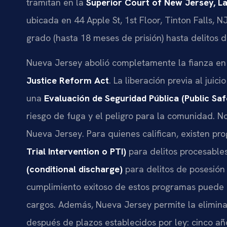
tramitan en la
Superior Court of New Jersey, L
ubicada en 44 Apple St, 1st Floor, Tinton Falls, 
grado (hasta 18 meses de prisión) hasta delitos d
Nueva Jersey abolió completamente la fianza en
Justice Reform Act
. La liberación previa al jui
una
Evaluación de Seguridad Pública (Public S
riesgo de fuga y el peligro para la comunidad. N
Nueva Jersey. Para quienes califican, existen p
Trial Intervention o PTI)
para delitos procesables
(conditional discharge)
para delitos de posesión 
cumplimiento exitoso de estos programas puede r
cargos. Además, Nueva Jersey permite la elimin
después de plazos establecidos por ley: cinco añ