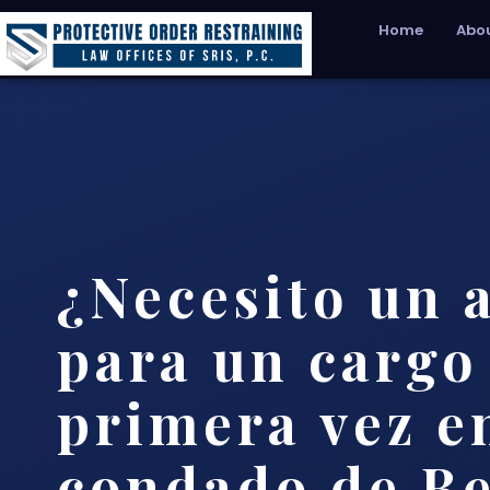
Home
Abou
¿Necesito un 
para un cargo
primera vez e
condado de Be