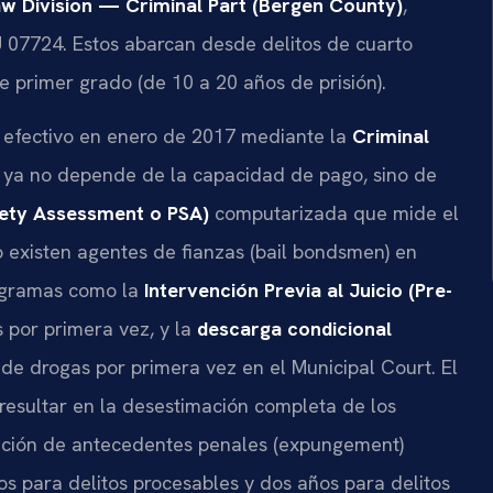
aw Division — Criminal Part (Bergen County)
,
NJ 07724. Estos abarcan desde delitos de cuarto
e primer grado (de 10 a 20 años de prisión).
 efectivo en enero de 2017 mediante la
Criminal
cio ya no depende de la capacidad de pago, sino de
afety Assessment o PSA)
computarizada que mide el
o existen agentes de fianzas (bail bondsmen) en
rogramas como la
Intervención Previa al Juicio (Pre-
 por primera vez, y la
descarga condicional
de drogas por primera vez en el Municipal Court. El
esultar en la desestimación completa de los
ación de antecedentes penales (expungement)
os para delitos procesables y dos años para delitos