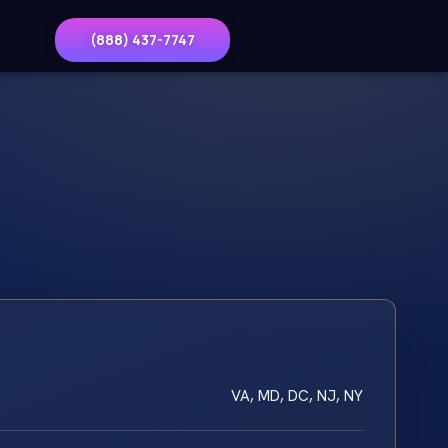
(888) 437-7747
VA, MD, DC, NJ, NY