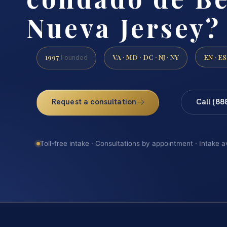
Nueva Jersey?
1997
VA · MD · DC · NJ · NY
EN · ES
Founded
Request a consultation
Call (88
Toll-free intake · Consultations by appointment · Intake a