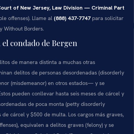
Court of New Jersey, Law Division — Criminal Part
ble offenses). Llame al
(888) 437-7747
para solicitar
cy Without Borders.
n el condado de Bergen
elitos de manera distinta a muchas otras
minan delitos de personas desordenadas (disorderly
menor (misdemeanor) en otros estados— y se
 Estos pueden conllevar hasta seis meses de cárcel y
sordenadas de poca monta (petty disorderly
 de cárcel y $500 de multa. Los cargos más graves,
fenses), equivalen a delitos graves (felony) y se