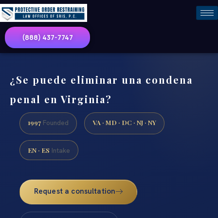
(888) 437-7747
¿Se puede eliminar una condena
penal en Virginia?
1997
VA · MD · DC · NJ · NY
Founded
EN · ES
Intake
Request a consultation