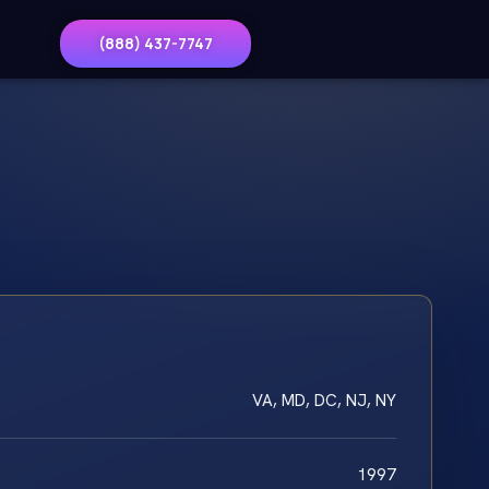
(888) 437-7747
VA, MD, DC, NJ, NY
1997