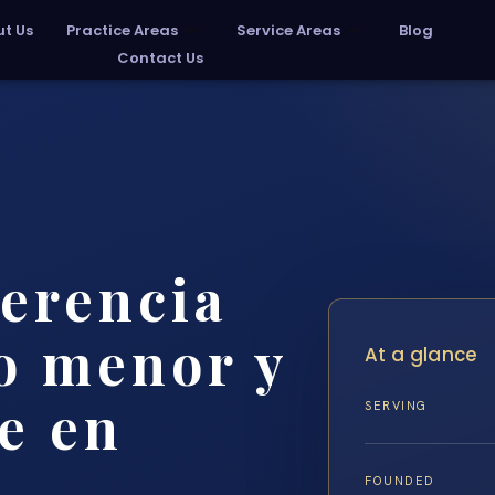
t Us
Practice Areas
Service Areas
Blog
Contact Us
ferencia
to menor y
At a glance
e en
SERVING
FOUNDED