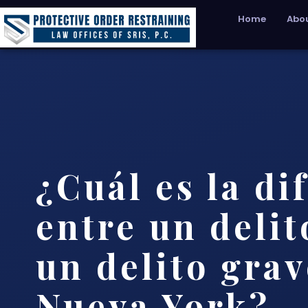
Home
Abou
¿Cuál es la di
entre un deli
un delito grav
Nueva York?