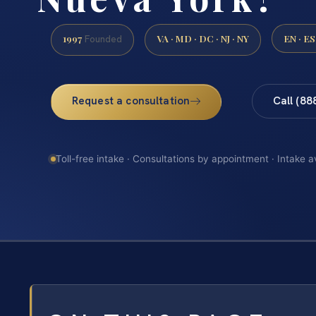
1997
VA · MD · DC · NJ · NY
EN · ES
Founded
Request a consultation
Call (88
Toll-free intake · Consultations by appointment · Intake a