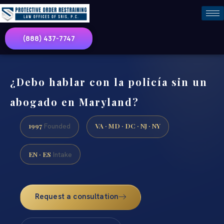
(888) 437-7747
¿Debo hablar con la policía sin un
abogado en Maryland?
1997
VA · MD · DC · NJ · NY
Founded
EN · ES
Intake
Request a consultation