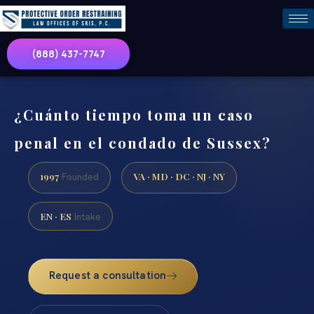
(888) 437-7747
¿Cuánto tiempo toma un caso
penal en el condado de Sussex?
1997
VA · MD · DC · NJ · NY
Founded
EN · ES
Intake
Request a consultation