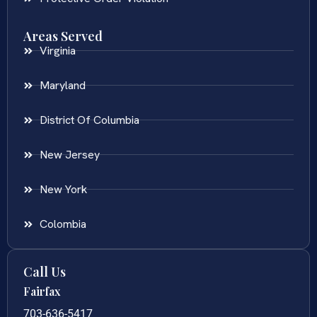
Areas Served
Virginia
Maryland
District Of Columbia
New Jersey
New York
Colombia
Call Us
Fairfax
703-636-5417