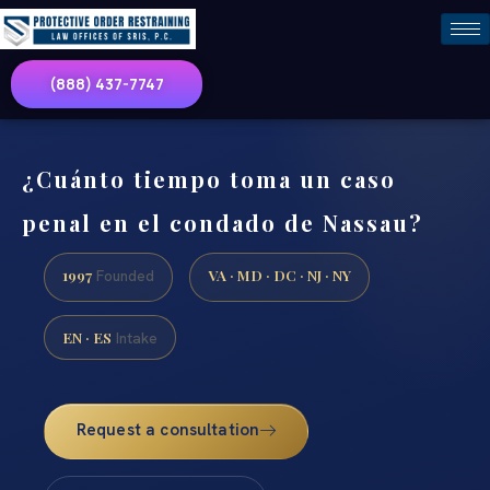
(888) 437-7747
¿Cuánto tiempo toma un caso
penal en el condado de Nassau?
1997
VA · MD · DC · NJ · NY
Founded
EN · ES
Intake
Request a consultation