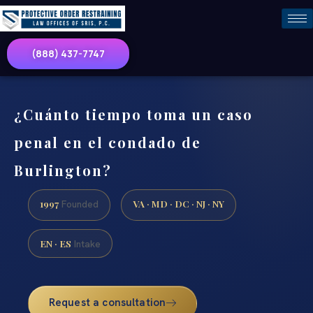
(888) 437-7747
¿Cuánto tiempo toma un caso
penal en el condado de
Burlington?
1997
VA · MD · DC · NJ · NY
Founded
EN · ES
Intake
Request a consultation