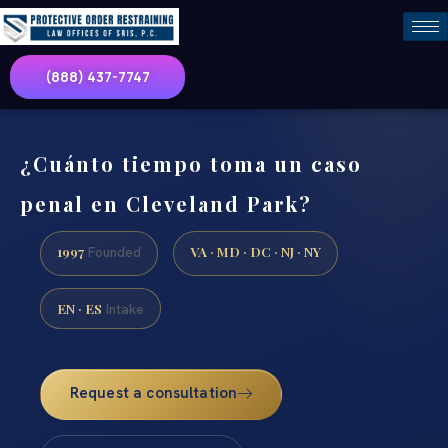
(888) 437-7747
¿Cuánto tiempo toma un caso
penal en Cleveland Park?
1997
VA · MD · DC · NJ · NY
Founded
EN · ES
Intake
Request a consultation