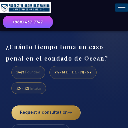
(888) 437-7747
¿Cuánto tiempo toma un caso
penal en el condado de Ocean?
1997
VA · MD · DC · NJ · NY
Founded
EN · ES
Intake
Request a consultation