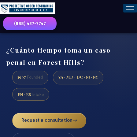
(888) 437-7747
¿Cuánto tiempo toma un caso
penal en Forest Hills?
1997
VA · MD · DC · NJ · NY
Founded
EN · ES
Intake
Request a consultation