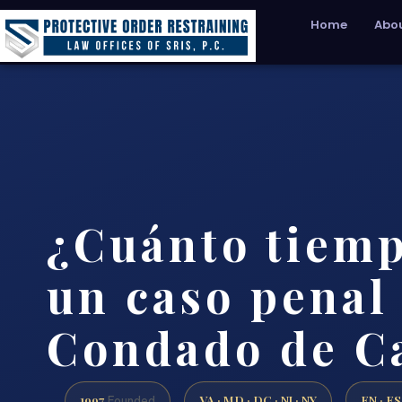
Home
Abou
¿Cuánto tiem
un caso penal 
Condado de C
1997
VA · MD · DC · NJ · NY
EN · ES
Founded