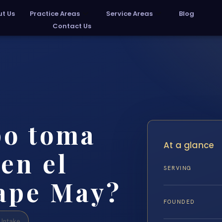
t Us
Practice Areas
Service Areas
Blog
Contact Us
po toma
At a glance
en el
SERVING
ape May?
FOUNDED
Intake