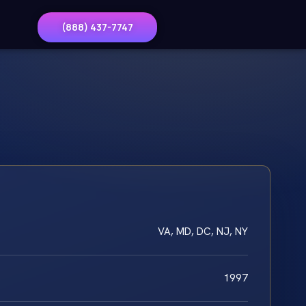
(888) 437-7747
VA, MD, DC, NJ, NY
1997