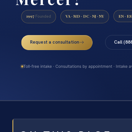
1997
VA · MD · DC · NJ · NY
EN · ES
Founded
Request a consultation
Call (88
Toll-free intake · Consultations by appointment · Intake a