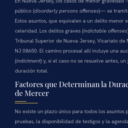
En Nueva Jersey, los casos de menor gravedad —
público (
disorderly persons offenses
)— se tramit
Estos asuntos, que equivalen a un delito menor e
celeridad. Los delitos graves (
indictable offenses
Tribunal Superior de Nueva Jersey, Vicariato de 
NJ 08650. El camino procesal allí incluye una aud
(
indictment
) y, si el caso no se resuelve antes, u
duración total.
Factores que Determinan la Durac
de Mercer
No existe un plazo único para todos los asuntos 
pruebas, la disponibilidad de testigos y la agend