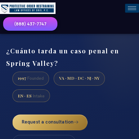
(888) 437-7747
¿Cuánto tarda un caso penal en
Spring Valley?
1997
VA · MD · DC · NJ · NY
Founded
EN · ES
Intake
Request a consultation