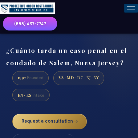
(888) 437-7747
¿Cuánto tarda un caso penal en el
condado de Salem, Nueva Jersey?
1997
VA · MD · DC · NJ · NY
Founded
EN · ES
Intake
Request a consultation