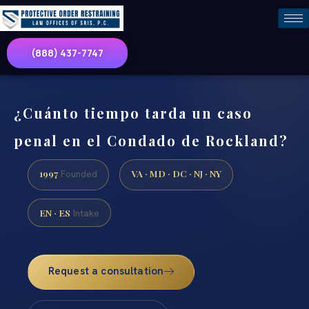
(888) 437-7747
¿Cuánto tiempo tarda un caso
penal en el Condado de Rockland?
1997
VA · MD · DC · NJ · NY
Founded
EN · ES
Intake
Request a consultation