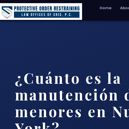
Home
Abou
¿Cuánto es la
manutención 
menores en N
York?