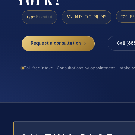
1997
VA · MD · DC · NJ · NY
EN · ES
Founded
Request a consultation
Call (88
Toll-free intake · Consultations by appointment · Intake a