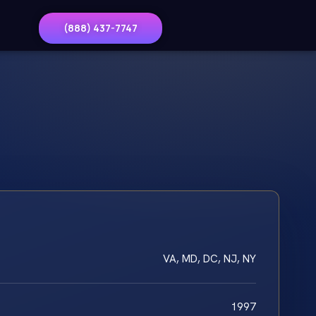
(888) 437-7747
VA, MD, DC, NJ, NY
1997