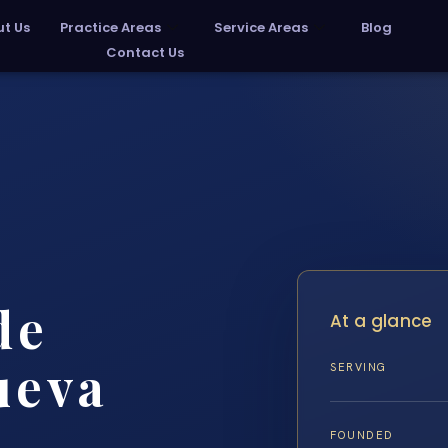
t Us
Practice Areas
Service Areas
Blog
Contact Us
de
At a glance
ueva
SERVING
FOUNDED