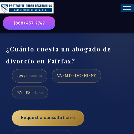
(888) 437-7747
¿Cuánto cuesta un abogado de
divorcio en Fairfax?
1997
VA · MD · DC · NJ · NY
Founded
EN · ES
Intake
Request a consultation