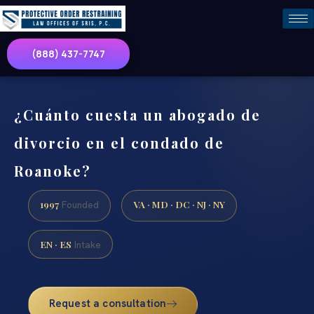
(888) 437-7747
¿Cuánto cuesta un abogado de
divorcio en el condado de
Roanoke?
1997
VA · MD · DC · NJ · NY
Founded
EN · ES
Intake
Request a consultation