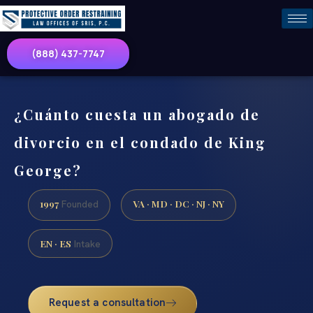
(888) 437-7747
¿Cuánto cuesta un abogado de
divorcio en el condado de King
George?
1997
VA · MD · DC · NJ · NY
Founded
EN · ES
Intake
Request a consultation