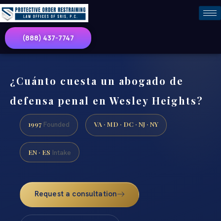
(888) 437-7747
¿Cuánto cuesta un abogado de
defensa penal en Wesley Heights?
1997
VA · MD · DC · NJ · NY
Founded
EN · ES
Intake
Request a consultation