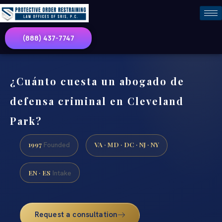
(888) 437-7747
¿Cuánto cuesta un abogado de
defensa criminal en Cleveland
Park?
1997
VA · MD · DC · NJ · NY
Founded
EN · ES
Intake
Request a consultation