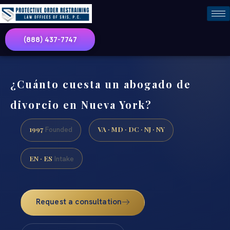
(888) 437-7747
¿Cuánto cuesta un abogado de
divorcio en Nueva York?
1997
VA · MD · DC · NJ · NY
Founded
EN · ES
Intake
Request a consultation